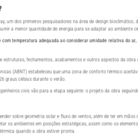
?
yay, um dos primeiros pesquisadores na área de design bioclimático, d
sumir a menor quantidade de energia para se adaptar ao ambiente ci
 com temperatura adequada ao considerar umidade relativa do ar, 
de estruturas, fechamentos, acabamentos e outros aspectos da obra a
nicas (ABNT) estabeleceu que uma zona de conforto térmico aceitáve
26 graus célsius durante o verão.
genheiros civis vão para a etapa seguinte: o projeto da obra seguind
tender sobre geometria solar e fluxo de ventos, além de ter em mãos 
jetar os ambientes em posições estratégicas, assim como os elemento
térmica quando a obra estiver pronta.