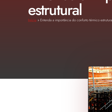
estrutural
Início
»
Entenda a importância do conforto térmico estrutura