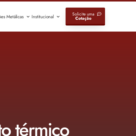
Solicite uma
ões Metálicas
Institucional
Cotação
to térmico