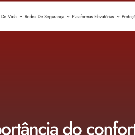
a De Vida
Redes De Segurança
Plataformas Elevatórias
Proteç
ortância do confor