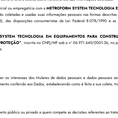
cial ou empregatícia com a 
METROFORM SYSTEM TECNOLOGIA E
erão coletadas e usadas suas informações pessoais nas formas descritas
), das disposições consumeristas da Lei Federal 8.078/1990 e as d
SYSTEM TECNOLOGIA EM EQUIPAMENTOS PARA CONSTR
PROTEÇÃO”
, inscrita no CNPJ/MF sob o nº 06.971.649/0001-36, no pa
e. 
ger os interesses dos titulares de dados pessoais e dados pessoais sen
tamento conferido aos Dados, estabelecendo como é feita a sua coleta, tr
ireito público ou privado a quem compete as decisões referentes ao tra