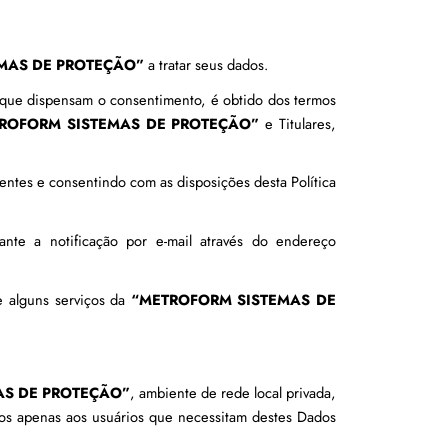
MAS DE PROTEÇÃO”
 a tratar seus dados.
 que dispensam o consentimento, é obtido dos termos 
ROFORM SISTEMAS DE PROTEÇÃO”
 e Titulares, 
ientes e consentindo com as disposições desta Política 
A qualquer tempo e sem nenhum custo, é possível a revogação do consentimento, que poderá ser realizada mediante a notificação por e-mail através do endereço 
 alguns serviços da 
“METROFORM SISTEMAS DE 
AS DE PROTEÇÃO”
, ambiente de rede local privada, 
dos apenas aos usuários que necessitam destes Dados 