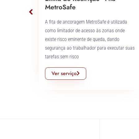
MetroSafe
lução em
A fita de ancoragem MetroSafe é utilizada
corda
como limitador de acesso às zonas onde
álico do
existe risco eminente de queda, dando
nergia de
segurança ao trabalhador para executar suas
tarefas sem risco
Ver serviço