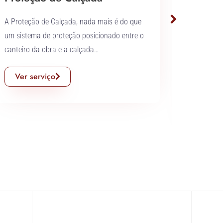
A Proteção de Calçada, nada mais é do que
As esper
um sistema de proteção posicionado entre o
aço inox
canteiro da obra e a calçada…
seguranç
35, seu u
Ver serviço
indústria
Ver s