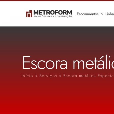
Escoramentos
Linh
Escora metáli
Início
»
Serviços
»
Escora metálica Especia