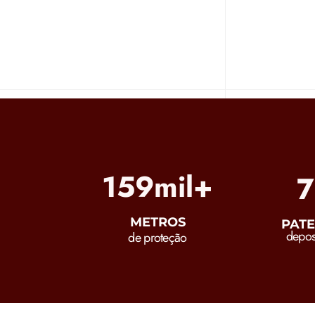
201
mil+
1
METROS
PATE
depos
de proteção