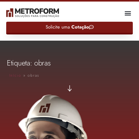
Solicite uma
Cotação
Etiqueta: obras
Início
»
obras