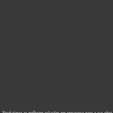
Produzimos as melhores soluções em segurança para a sua obra