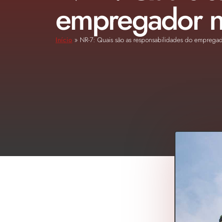
empregador na
Início
»
NR-7: Quais são as responsabilidades do empregado