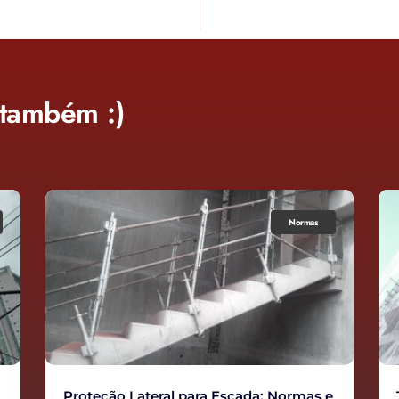
 também :)
Normas
Tela de Fachada NR 18: Guia para