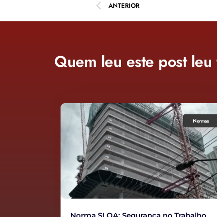
ANTERIOR
Quem leu este post leu
Normas
Normas
rabalho
Proteção Lateral para Escada: Normas e