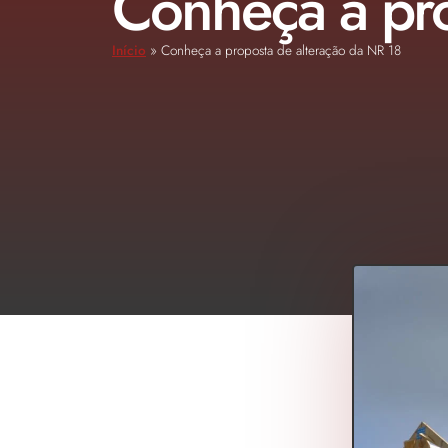
Conheça a pro
Início
»
Conheça a proposta de alteração da NR 18