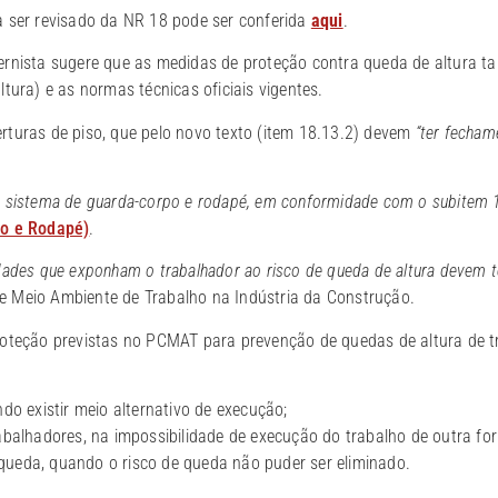
a ser revisado da NR 18 pode ser conferida
aqui
.
ernista sugere que as medidas de proteção contra queda de altura 
tura) e as normas técnicas oficiais vigentes.
rturas de piso, que pelo novo texto (item 18.13.2) devem
“ter fecham
m sistema de guarda-corpo e rodapé, em conformidade com o subitem 
o e Rodapé)
.
idades que exponham o trabalhador ao risco de queda de altura devem 
e Meio Ambiente de Trabalho na Indústria da Construção.
roteção previstas no PCMAT para prevenção de quedas de altura de 
ndo existir meio alternativo de execução;
rabalhadores, na impossibilidade de execução do trabalho de outra fo
queda, quando o risco de queda não puder ser eliminado.