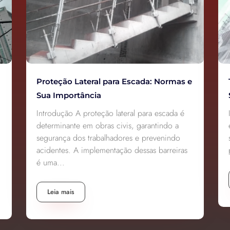
Tela de Fachada NR 18: Guia para
Segurança e Conformidade
Introdução A tela de fachada NR 18 é um
elemento obrigatório na construção civil,
sendo crucial para garantir a segurança e
proteção tanto dos...
Leia mais