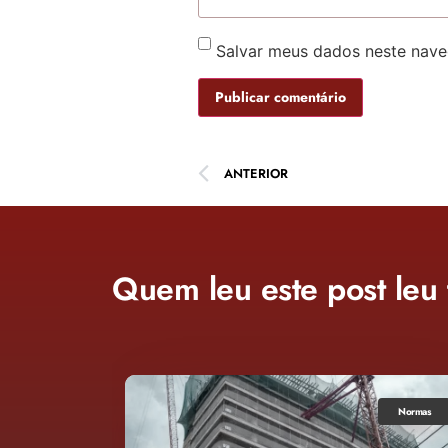
Salvar meus dados neste nave
ANTERIOR
Quem leu este post leu
Normas
Normas