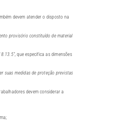
também devem atender o disposto na
ento provisório constituído de material
18.13.5”
, que especifica as dimensões
ter suas medidas de proteção previstas
trabalhadores devem considerar a
rma;