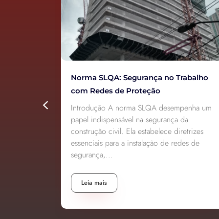
rabalho
Proteção Lateral para Escada: Normas e
Sua Importância
penha um
Introdução A proteção lateral para escada é
da
determinante em obras civis, garantindo a
etrizes
segurança dos trabalhadores e prevenindo
des de
acidentes. A implementação dessas barreiras
é uma...
Leia mais