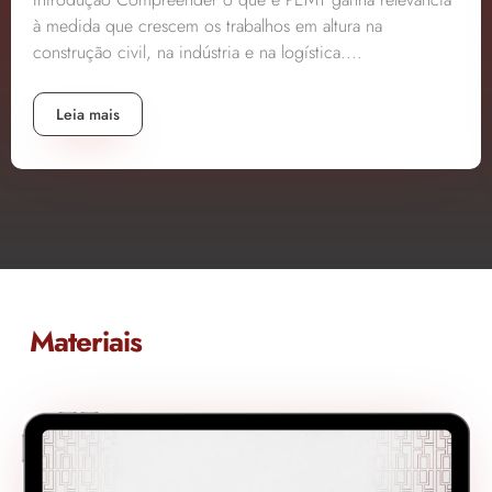
à medida que crescem os trabalhos em altura na
construção civil, na indústria e na logística....
Leia mais
Materiais