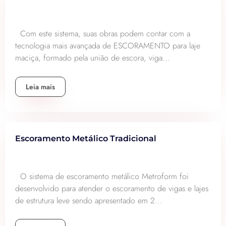
Com este sistema, suas obras podem contar com a
tecnologia mais avançada de ESCORAMENTO para laje
maciça, formado pela união de escora, viga...
Leia mais
Escoramento Metálico Tradicional
O sistema de escoramento metálico Metroform foi
desenvolvido para atender o escoramento de vigas e lajes
de estrutura leve sendo apresentado em 2...