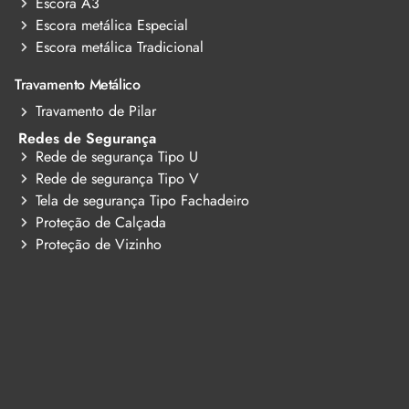
Escora A3
Escora metálica Especial
Escora metálica Tradicional
Travamento Metálico
Travamento de Pilar
Redes de Segurança
Rede de segurança Tipo U
Rede de segurança Tipo V
Tela de segurança Tipo Fachadeiro
Proteção de Calçada
Proteção de Vizinho