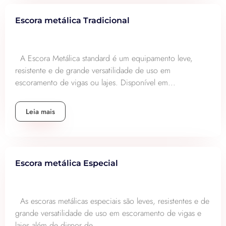
Escora metálica Tradicional
A Escora Metálica standard é um equipamento leve,
resistente e de grande versatilidade de uso em
escoramento de vigas ou lajes. Disponível em...
Leia mais
Escora metálica Especial
As escoras metálicas especiais são leves, resistentes e de
grande versatilidade de uso em escoramento de vigas e
lajes além de dispor de...