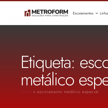
Escoramentos
Linh
Etiqueta: es
metálico espe
Início
»
escoramento metálico especial