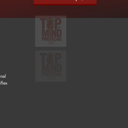
nal
flex